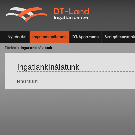
Nyitóoldal
Ingatlankínálatunk
DT-Apartmans
Szolgáltatásaink
Főoldal
Ingatlankínálatunk
Ingatlankínálatunk
Nincs találat!