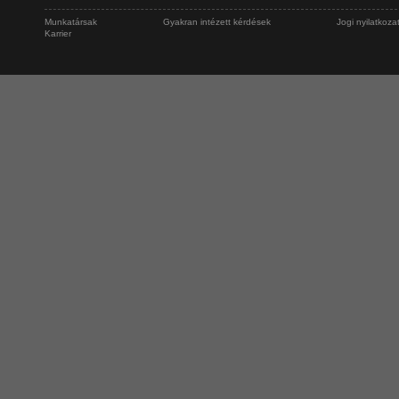
Munkatársak
Gyakran intézett kérdések
Jogi nyilatkoza
Karrier