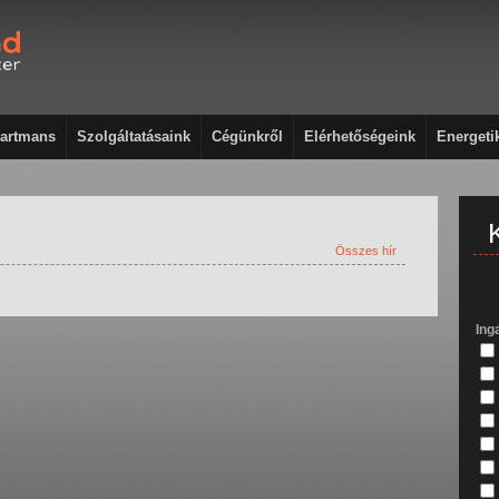
artmans
Szolgáltatásaink
Cégünkről
Elérhetőségeink
Energeti
Összes hír
Ing