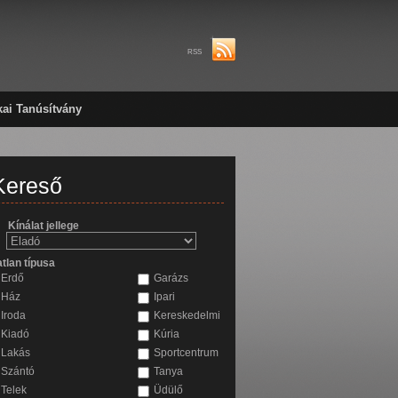
RSS
kai Tanúsítvány
Kereső
Kínálat jellege
atlan típusa
Erdő
Garázs
Ház
Ipari
Iroda
Kereskedelmi
Kiadó
Kúria
Lakás
Sportcentrum
Szántó
Tanya
Telek
Üdülő