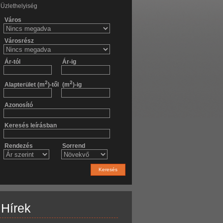
Üzlethelyiség
Város
Városrész
Ár-tól
Ár-ig
2
2
Alapterület (m
)-től
(m
)-ig
Azonosító
Keresés leírásban
Rendezés
Sorrend
Keresés
Hírek