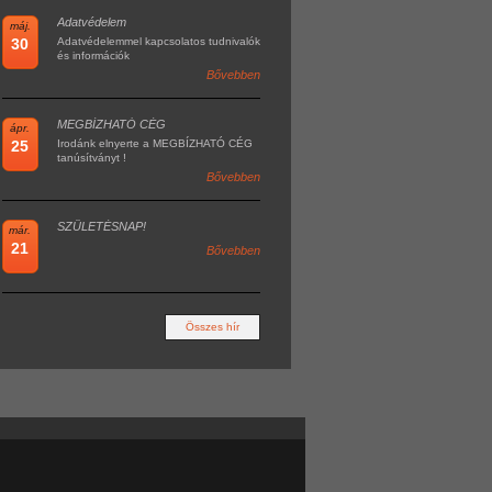
Adatvédelem
máj.
30
Adatvédelemmel kapcsolatos tudnivalók
és információk
Bővebben
MEGBÍZHATÓ CÉG
ápr.
25
Irodánk elnyerte a MEGBÍZHATÓ CÉG
tanúsítványt !
Bővebben
SZÜLETÉSNAP!
már.
21
Bővebben
Összes hír