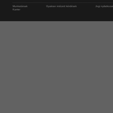
Munkatársak
Gyakran intézett kérdések
Jogi nyilatkoza
Karrier