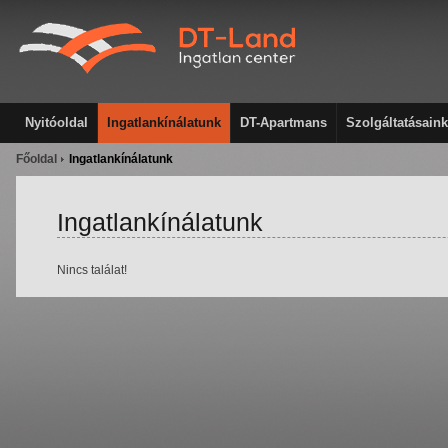
Nyitóoldal
Ingatlankínálatunk
DT-Apartmans
Szolgáltatásaink
Főoldal
Ingatlankínálatunk
Ingatlankínálatunk
Nincs találat!