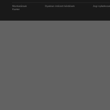
Munkatársak
Gyakran intézett kérdések
Jogi nyilatkoza
Karrier