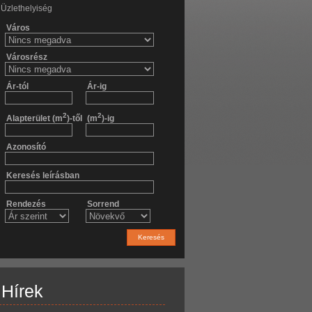
Üzlethelyiség
Város
Városrész
Ár-tól
Ár-ig
2
2
Alapterület (m
)-től
(m
)-ig
Azonosító
Keresés leírásban
Rendezés
Sorrend
Keresés
Hírek