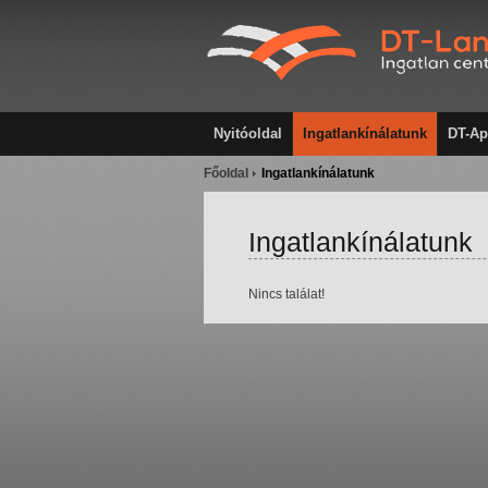
Nyitóoldal
Ingatlankínálatunk
DT-Ap
Főoldal
Ingatlankínálatunk
Ingatlankínálatunk
Nincs találat!