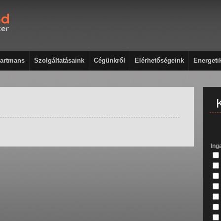
artmans
Szolgáltatásaink
Cégünkről
Elérhetőségeink
Energeti
Ing