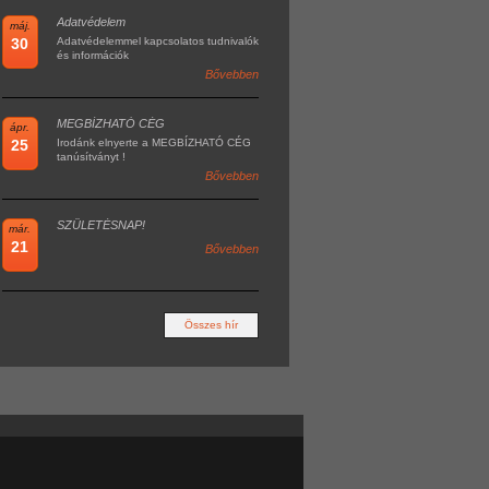
Adatvédelem
máj.
30
Adatvédelemmel kapcsolatos tudnivalók
és információk
Bővebben
MEGBÍZHATÓ CÉG
ápr.
25
Irodánk elnyerte a MEGBÍZHATÓ CÉG
tanúsítványt !
Bővebben
SZÜLETÉSNAP!
már.
21
Bővebben
Összes hír