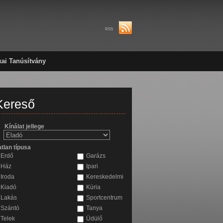
RSS
kai Tanúsítvány
Kereső
Kínálat jellege
atlan típusa
Erdő
Garázs
Ház
Ipari
Iroda
Kereskedelmi
Kiadó
Kúria
Lakás
Sportcentrum
Szántó
Tanya
Telek
Üdülő