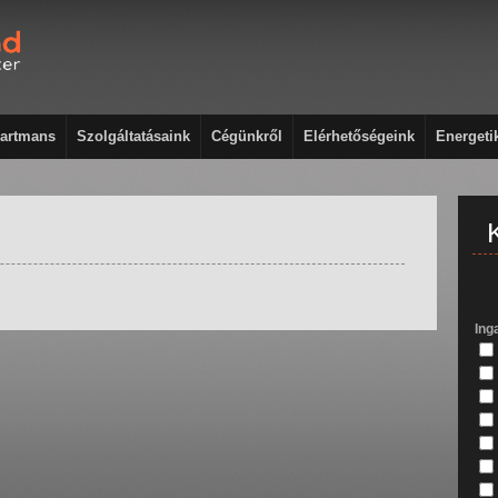
artmans
Szolgáltatásaink
Cégünkről
Elérhetőségeink
Energeti
Ing