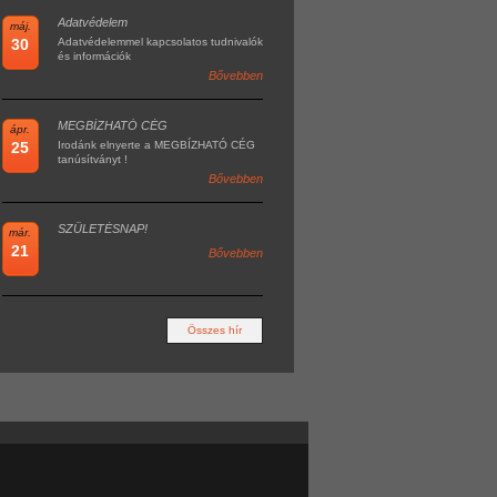
Adatvédelem
máj.
30
Adatvédelemmel kapcsolatos tudnivalók
és információk
Bővebben
MEGBÍZHATÓ CÉG
ápr.
25
Irodánk elnyerte a MEGBÍZHATÓ CÉG
tanúsítványt !
Bővebben
SZÜLETÉSNAP!
már.
21
Bővebben
Összes hír