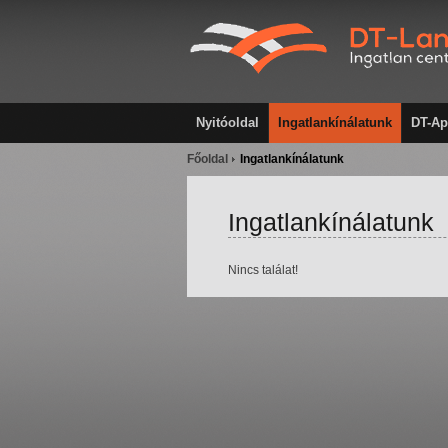
Nyitóoldal
Ingatlankínálatunk
DT-Ap
Főoldal
Ingatlankínálatunk
Ingatlankínálatunk
Nincs találat!