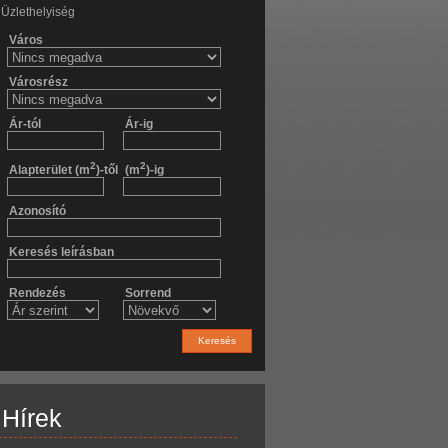
Üzlethelyiség
Város
Városrész
Ár-tól
Ár-ig
2
2
Alapterület (m
)-től
(m
)-ig
Azonosító
Keresés leírásban
Rendezés
Sorrend
Keresés
Hírek