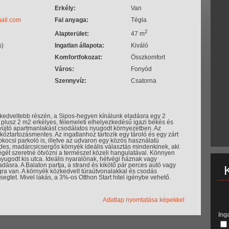
Erkély:
Van
ail.com
Fal anyaga:
Tégla
2
Alapterület:
47 m
s)
Ingatlan állapota:
Kiváló
Komfortfokozat:
Összkomfort
Város:
Fonyód
Szennyvíz:
Csatorna
kedveltebb részén, a Sipos-hegyen kínálunk eladásra egy 2
plusz 2 m2 erkélyes, félemeleti elhelyezkedésű igazi békés és
yújtó apartmanlakást csodálatos nyugodt környezetben. Az
 köztartozásmentes. Az ingatlanhoz tartozik egy tároló és egy zárt
pkocsi parkoló is, illetve az udvaron egy közös használatú
es, madárcsicsergős környék ideális választás mindenkinek, aki
égét szeretné ötvözni a természet közeli hangulatával. Könnyen
yugodt kis utca. Ideális nyaralónak, hétvégi háznak vagy
adásra. A Balaton partja, a strand és kikötő pár perces autó vagy
gra van. A környék közkedvelt túraútvonalakkal és csodás
gtet. Mivel lakás, a 3%-os Otthon Start hitel igénybe vehető.
Adatlap nyomtatása képekkel
Ing