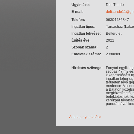
Ügyintéző:
Deli Tünde
E-mail:
deli.tunde11@gm
Telefon:
06304436847
Ingatlan típus:
Társasház (Laká
Ingatlan fekvése:
Belterület
Építés éve:
2022
Szobák száma:
2
Emeletek száma:
2 emelet
Hírdetés szövege:
Fonyód egyik leg
szobás 47 m2-es 
kikapcsolódást n
ingatlan teher és
területen lévő gé
medence. A csend
a Balaton közels
megközelíthető, n
befektetésnek, ki
kerékpár távolsá
panorámával kecse
Adatlap nyomtatása