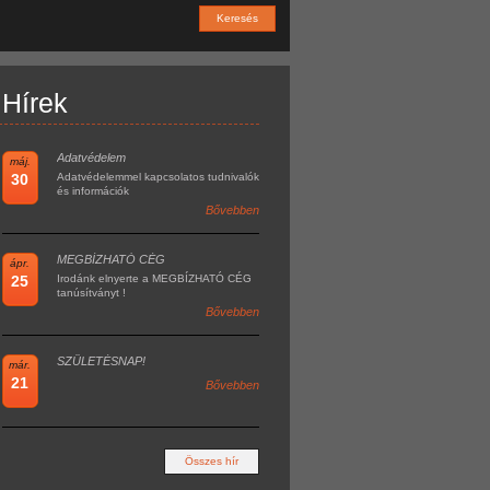
Keresés
Hírek
Adatvédelem
máj.
30
Adatvédelemmel kapcsolatos tudnivalók
és információk
Bővebben
MEGBÍZHATÓ CÉG
ápr.
25
Irodánk elnyerte a MEGBÍZHATÓ CÉG
tanúsítványt !
Bővebben
SZÜLETÉSNAP!
már.
21
Bővebben
Összes hír