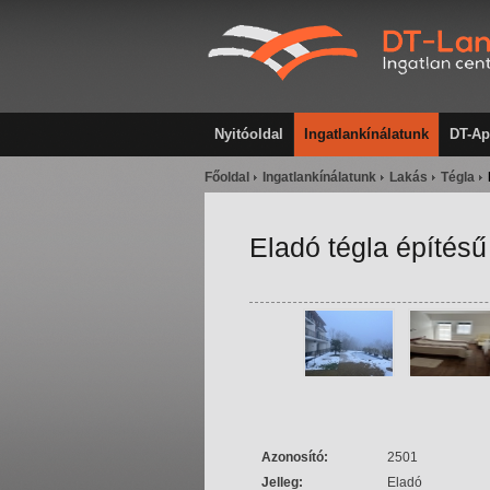
Nyitóoldal
Ingatlankínálatunk
DT-Ap
Főoldal
Ingatlankínálatunk
Lakás
Tégla
Eladó tégla építésű
Azonosító:
2501
Jelleg:
Eladó