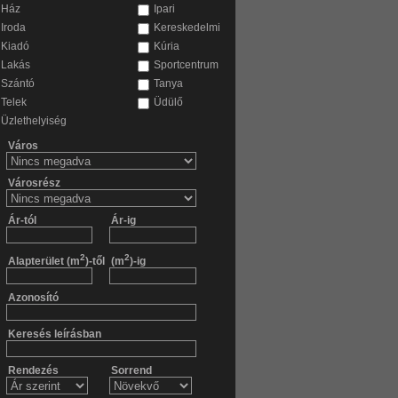
Ház
Ipari
Iroda
Kereskedelmi
Kiadó
Kúria
Lakás
Sportcentrum
Szántó
Tanya
Telek
Üdülő
Üzlethelyiség
Város
Városrész
Ár-tól
Ár-ig
2
2
Alapterület (m
)-től
(m
)-ig
Azonosító
Keresés leírásban
Rendezés
Sorrend