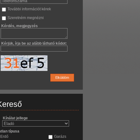
További információt kérek
Szeretném megnézni
Kérdés, megjegyzés
Kérjük, írja be az alább látható kódot:
Elküldöm
Kereső
Kínálat jellege
atlan típusa
Erdő
Garázs