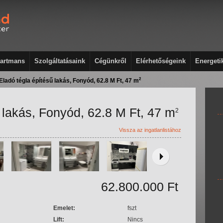
artmans
Szolgáltatásaink
Cégünkről
Elérhetőségeink
Energeti
2
Eladó tégla építésű lakás, Fonyód, 62.8 M Ft, 47 m
 lakás, Fonyód, 62.8 M Ft, 47 m
2
Vissza az ingatlanlistához
62.800.000 Ft
Emelet:
fszt
Lift:
Nincs