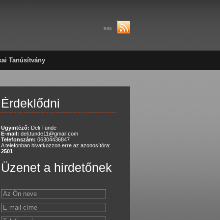
RSS
kai Tanúsítvány
Érdeklődni
Ügyintéző:
Deli Tünde
E-mail:
deli.tunde11@gmail.com
Telefonszám:
06304436847
A telefonban hivatkozzon erre az azonosítóra:
2501
Üzenet a hirdetőnek